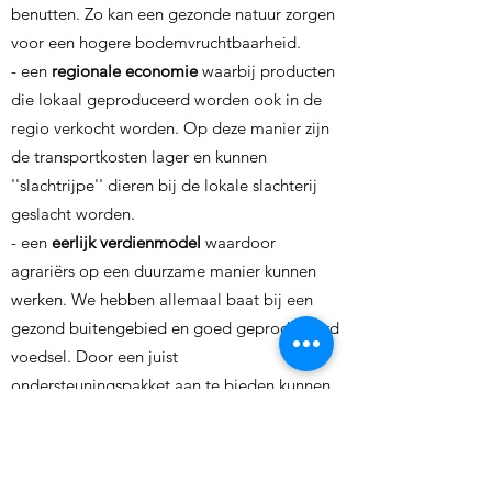
benutten. Zo kan een gezonde natuur zorgen
voor een hogere bodemvruchtbaarheid.
- een
regionale economie
waarbij producten
die lokaal geproduceerd worden ook in de
regio verkocht worden. Op deze manier zijn
de transportkosten lager en kunnen
''slachtrijpe'' dieren bij de lokale slachterij
geslacht worden.
- een
eerlijk verdienmodel
waardoor
agrariërs op een duurzame manier kunnen
werken. We hebben allemaal baat bij een
gezond buitengebied en goed geproduceerd
voedsel. Door een juist
ondersteuningspakket aan te bieden kunnen
bedrijven zonder al te hoge kosten op een
goede manier transformeren.
- een buitengebied waar
meer dan alleen